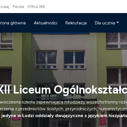
zukaj
Poczta
Office 365
trona główna
Aktualności
Rekrutacja
Dla ucznia
II Liceum Ogólnokształ
oczesna szkoła zapewniająca młodzieży wszechstronny roz
rzenia z przedmiotów ścisłych, przyrodniczych, humanistycz
z
jedyne w Łodzi oddziały dwujęzyczne z językiem hiszpań