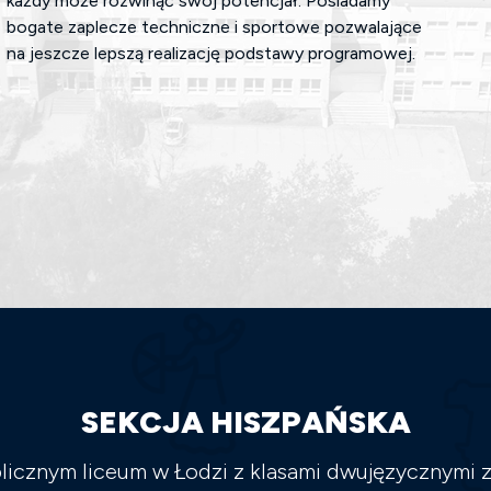
każdy może rozwinąć swój potencjał. Posiadamy
bogate zaplecze techniczne i sportowe pozwalające
na jeszcze lepszą realizację podstawy programowej.
SEKCJA HISZPAŃSKA
icznym liceum w Łodzi z klasami dwujęzycznymi z