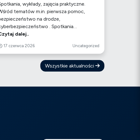
Spotkania, wykłady, zajęcia praktyczne.
Wśród tematów m.in. pierwsza pomoc,
bezpieczeństwo na drodze,
cyberbezpieczeństwo . Spotkania…
Czytaj dalej..
17 czerwca 2026
Uncategorized
Wszystkie aktualności