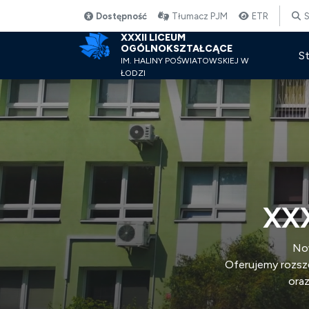
Dostępność
Tłumacz PJM
ETR
S
XXXII LICEUM
OGÓLNOKSZTAŁCĄCE
S
IM. HALINY POŚWIATOWSKIEJ W
ŁODZI
XXX
Now
Oferujemy rozsze
ora