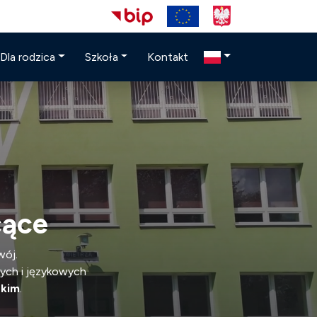
Dla rodzica
Szkoła
Kontakt
cące
wój.
nych i językowych
skim
.