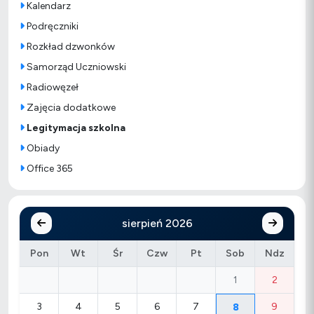
Kalendarz
Podręczniki
Rozkład dzwonków
Samorząd Uczniowski
Radiowęzeł
Zajęcia dodatkowe
Legitymacja szkolna
Obiady
Office 365
sierpień 2026
Pon
Wt
Śr
Czw
Pt
Sob
Ndz
1
2
3
4
5
6
7
9
8