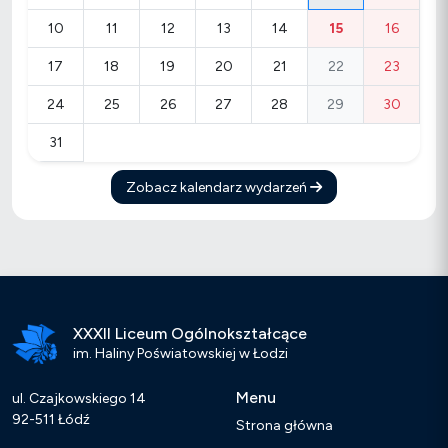
10
11
12
13
14
15
16
17
18
19
20
21
22
23
24
25
26
27
28
29
30
31
Zobacz kalendarz wydarzeń
XXXII Liceum Ogólnokształcące
im. Haliny Poświatowskiej w Łodzi
Menu
ul. Czajkowskiego 14
92-511 Łódź
Strona główna