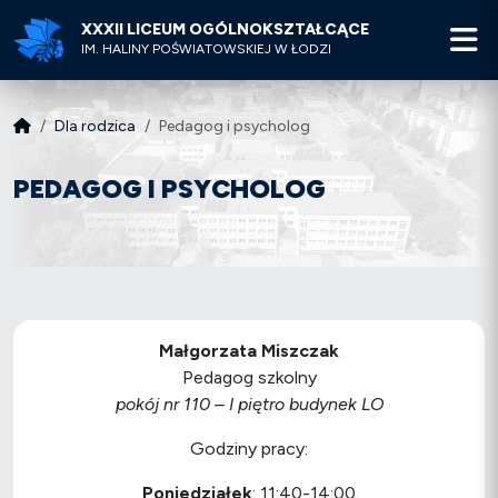
XXXII LICEUM OGÓLNOKSZTAŁCĄCE
M
IM. HALINY POŚWIATOWSKIEJ W ŁODZI
Dla rodzica
Pedagog i psycholog
PEDAGOG I PSYCHOLOG
Małgorzata Miszczak
Pedagog szkolny
pokój nr 110 – I piętro budynek LO
Godziny pracy:
Poniedziałek
: 11:40-14:00