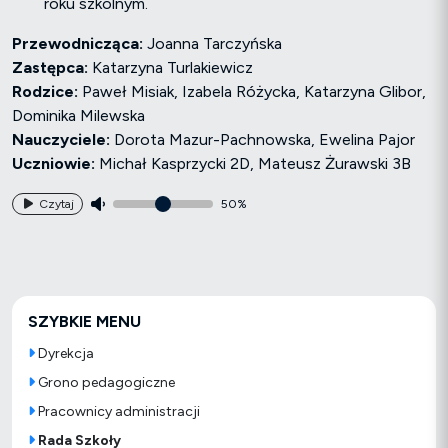
roku szkolnym.
Przewodnicząca:
Joanna Tarczyńska
Zastępca:
Katarzyna Turlakiewicz
Rodzice:
Paweł Misiak, Izabela Różycka, Katarzyna Glibor,
Dominika Milewska
Nauczyciele:
Dorota Mazur-Pachnowska, Ewelina Pajor
Uczniowie:
Michał Kasprzycki 2D, Mateusz Żurawski 3B
Czytaj
50%
SZYBKIE MENU
Dyrekcja
Grono pedagogiczne
Pracownicy administracji
Rada Szkoły