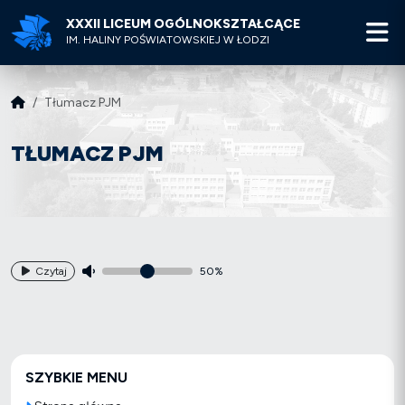
XXXII LICEUM OGÓLNOKSZTAŁCĄCE
M
IM. HALINY POŚWIATOWSKIEJ W ŁODZI
Tłumacz PJM
TŁUMACZ PJM
Czytaj
50%
SZYBKIE MENU