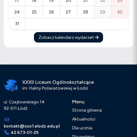
17
18
19
20
21
22
23
24
25
26
27
28
29
30
31
Zobacz kalendarz wydarzeń
XXXII Liceum Ogólnokształcące
im. Haliny Poświatowskiej w Łodzi
Menu
ul. Czajkowskiego 14
92-511 Łódź
Strona główna
Aktualności
kontakt@zso1.elodz.edu.pl
Dla ucznia
42 673-01-25
Dla rodzica