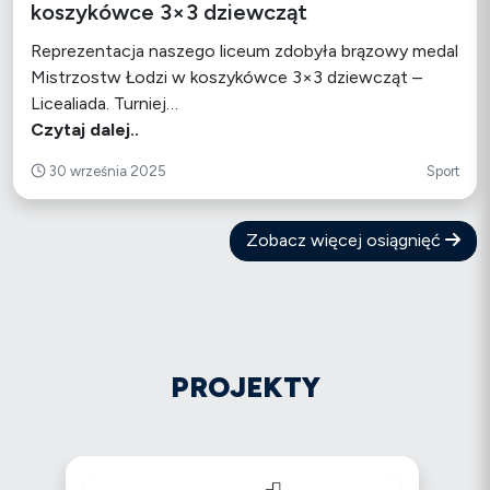
koszykówce 3×3 dziewcząt
Reprezentacja naszego liceum zdobyła brązowy medal
Mistrzostw Łodzi w koszykówce 3×3 dziewcząt –
Licealiada. Turniej…
Czytaj dalej..
30 września 2025
Sport
Zobacz więcej osiągnięć
PROJEKTY