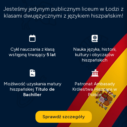
Jesteśmy jedynym publicznym liceum w Łodzi z
klasami dwujęzycznymi z językiem hiszpańskim!
Cykl nauczania z klasą
Nauka języka, historii,
wstępną trwający
5 lat
kultury i obyczajów
hiszpańskich
Możliwość uzyskania matury
Patronat Ambasady
hiszpańskiej
Título de
Królestwa Hiszpanii w
Bachiller
Polsce
Sprawdź szczegóły