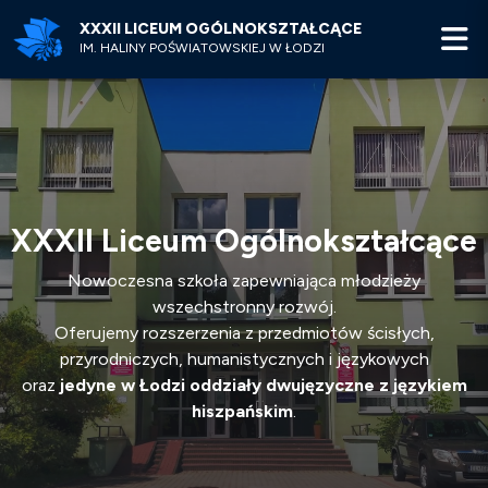
XXXII LICEUM OGÓLNOKSZTAŁCĄCE
M
IM. HALINY POŚWIATOWSKIEJ W ŁODZI
XXXII Liceum Ogólnokształcące
Nowoczesna szkoła zapewniająca młodzieży
wszechstronny rozwój.
Oferujemy rozszerzenia z przedmiotów ścisłych,
przyrodniczych, humanistycznych i językowych
oraz
jedyne w Łodzi oddziały dwujęzyczne z językiem
hiszpańskim
.