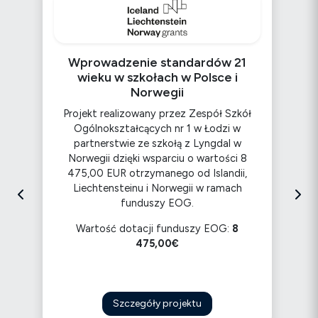
O
Wprowadzenie standardów 21
wieku w szkołach w Polsce i
Norwegii
Projekt realizowany przez Zespół Szkół
w
Ogólnokształcących nr 1 w Łodzi w
partnerstwie ze szkołą z Lyngdal w
 w
Norwegii dzięki wsparciu o wartości 8
475,00 EUR otrzymanego od Islandii,
Liechtensteinu i Norwegii w ramach
funduszy EOG.
ł
Wartość dotacji funduszy EOG:
8
475,00€
Szczegóły projektu