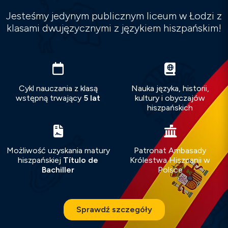
Jesteśmy jedynym publicznym liceum w Łodzi z
klasami dwujęzycznymi z językiem hiszpańskim!
Cykl nauczania z klasą
Nauka języka, historii,
wstępną trwający
5 lat
kultury i obyczajów
hiszpańskich
Możliwość uzyskania matury
Patronat Ambasady
hiszpańskiej
Título de
Królestwa Hiszpanii w
Bachiller
Polsce
Sprawdź szczegóły