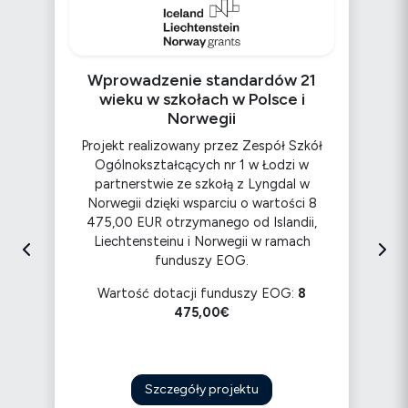
O
Wprowadzenie standardów 21
wieku w szkołach w Polsce i
Norwegii
Projekt realizowany przez Zespół Szkół
w
Ogólnokształcących nr 1 w Łodzi w
partnerstwie ze szkołą z Lyngdal w
 w
Norwegii dzięki wsparciu o wartości 8
475,00 EUR otrzymanego od Islandii,
Liechtensteinu i Norwegii w ramach
funduszy EOG.
ł
Wartość dotacji funduszy EOG:
8
475,00€
Szczegóły projektu