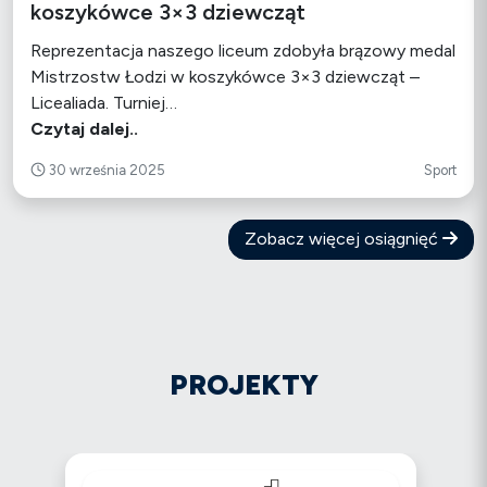
koszykówce 3×3 dziewcząt
Reprezentacja naszego liceum zdobyła brązowy medal
Mistrzostw Łodzi w koszykówce 3×3 dziewcząt –
Licealiada. Turniej…
Czytaj dalej..
30 września 2025
Sport
Zobacz więcej osiągnięć
PROJEKTY