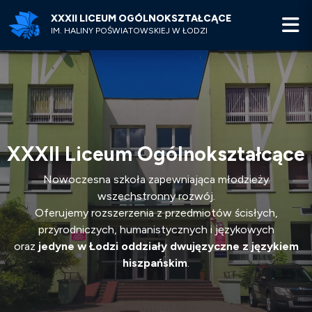
XXXII LICEUM OGÓLNOKSZTAŁCĄCE
M
IM. HALINY POŚWIATOWSKIEJ W ŁODZI
XXXII Liceum Ogólnokształcące
Nowoczesna szkoła zapewniająca młodzieży
wszechstronny rozwój.
Oferujemy rozszerzenia z przedmiotów ścisłych,
przyrodniczych, humanistycznych i językowych
oraz
jedyne w Łodzi oddziały dwujęzyczne z językiem
hiszpańskim
.