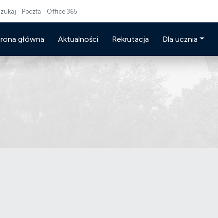
zukaj
Poczta
Office 365
trona główna
Aktualności
Rekrutacja
Dla ucznia