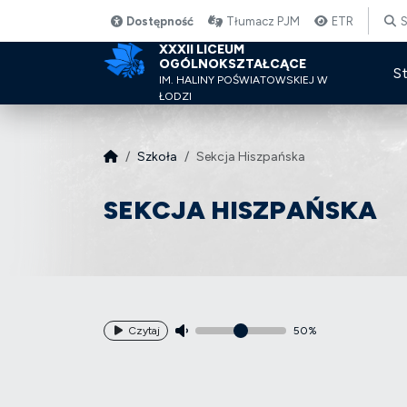
Dostępność
Tłumacz PJM
ETR
S
XXXII LICEUM
OGÓLNOKSZTAŁCĄCE
S
IM. HALINY POŚWIATOWSKIEJ W
ŁODZI
Szkoła
Sekcja Hiszpańska
SEKCJA HISZPAŃSKA
Czytaj
50%