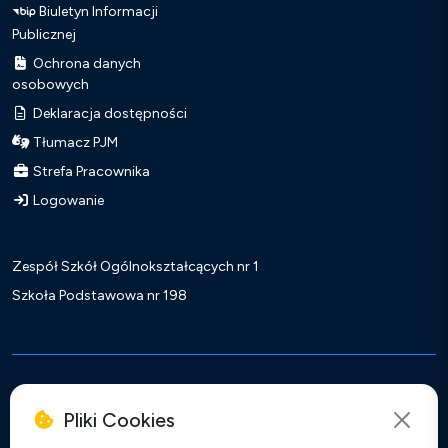
Biuletyn Informacji
Publicznej
Ochrona danych
osobowych
Deklaracja dostępności
Tłumacz PJM
Strefa Pracownika
Logowanie
Zespół Szkół Ogólnokształcących nr 1
Szkoła Podstawowa nr 198
Copyright ©
2026 XXXII Liceum Ogólnokształcące
Realizacja:
Soluxo Antoni Przymus
Pliki Cookies
Facebook
Instagram
TikTok
Y