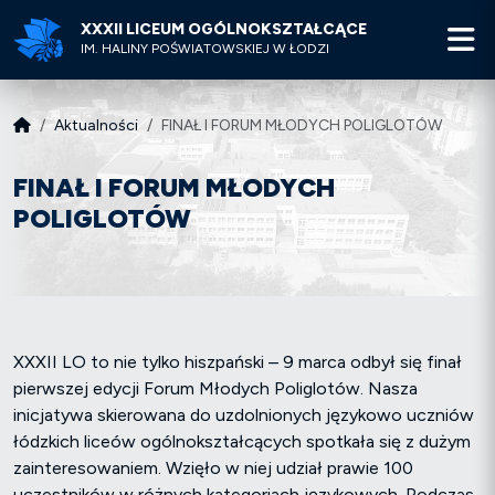
XXXII LICEUM OGÓLNOKSZTAŁCĄCE
M
IM. HALINY POŚWIATOWSKIEJ W ŁODZI
Aktualności
FINAŁ I FORUM MŁODYCH POLIGLOTÓW
FINAŁ I FORUM MŁODYCH
POLIGLOTÓW
XXXII LO to nie tylko hiszpański – 9 marca odbył się finał
pierwszej edycji Forum Młodych Poliglotów. Nasza
inicjatywa skierowana do uzdolnionych językowo uczniów
łódzkich liceów ogólnokształcących spotkała się z dużym
zainteresowaniem. Wzięło w niej udział prawie 100
uczestników w różnych kategoriach językowych. Podczas