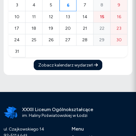
3
4
5
7
8
9
6
10
11
12
13
14
15
16
17
18
19
20
21
22
23
24
25
26
27
28
29
30
31
Zobacz kalendarz wydarzeń
XXXII Liceum Ogólnokształcące
im. Haliny Poświatowskiej w Łodzi
Menu
ul. Czajkowskiego 14
92-511 Łódź