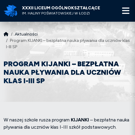
XXXII LICEUM OGÓLNOKSZTAŁCĄCE
M
IM. HALINY POŚWIATOWSKIEJ W ŁODZI
Aktualności
Program KIJANKI – bezpłatna nauka pływania dla uczniów klas
I-III SP
PROGRAM KIJANKI – BEZPŁATNA
NAUKA PŁYWANIA DLA UCZNIÓW
KLAS I-III SP
W naszej szkole rusza program
KIJANKI
– bezpłatna nauka
pływania dla uczniów klas I-III szkół podstawowych.