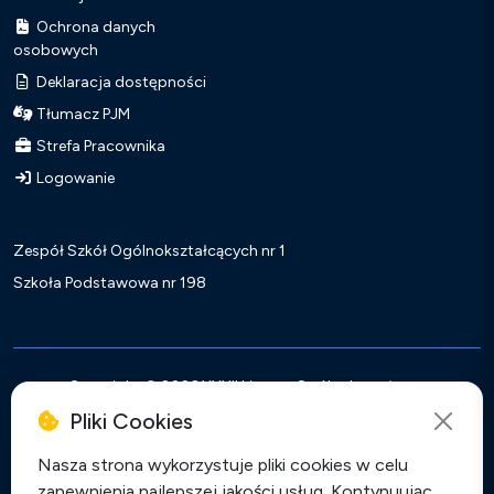
Ochrona danych
osobowych
Deklaracja dostępności
Tłumacz PJM
Strefa Pracownika
Logowanie
Zespół Szkół Ogólnokształcących nr 1
Szkoła Podstawowa nr 198
Copyright ©
2026 XXXII Liceum Ogólnokształcące
Realizacja:
Soluxo Antoni Przymus
Pliki Cookies
Facebook
Instagram
TikTok
Y
Nasza strona wykorzystuje pliki cookies w celu
zapewnienia najlepszej jakości usług. Kontynuując