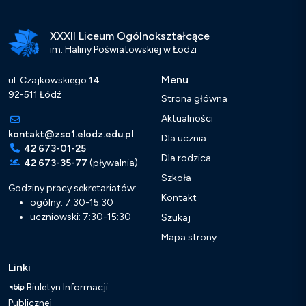
XXXII Liceum Ogólnokształcące
im. Haliny Poświatowskiej w Łodzi
Menu
ul. Czajkowskiego 14
92-511 Łódź
Strona główna
Aktualności
kontakt@zso1.elodz.edu.pl
Dla ucznia
42 673-01-25
Dla rodzica
42 673-35-77
(pływalnia)
Szkoła
Godziny pracy sekretariatów:
Kontakt
ogólny: 7:30-15:30
uczniowski: 7:30-15:30
Szukaj
Mapa strony
Linki
Biuletyn Informacji
Publicznej