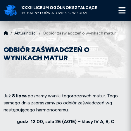
XXXII LICEUM OGÓLNOKSZTAŁCĄCE
M
IM. HALINY POŚWIATOWSKIEJ W ŁODZI
Aktualności
Odbiór zaświadczeń o wynikach matur
ODBIÓR ZAŚWIADCZEŃ O
WYNIKACH MATUR
Już
8 lipca
poznamy wyniki tegorocznych matur. Tego
samego dnia zapraszamy po odbiór zaświadczeń wg
następującego harmonogramu:
godz. 12:00, sala 26 (A015) – klasy IV A, B, C