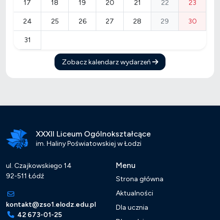
17
18
19
20
21
22
23
24
25
26
27
28
29
30
31
Zobacz kalendarz wydarzeń
XXXII Liceum Ogólnokształcące
im. Haliny Poświatowskiej w Łodzi
Menu
ul. Czajkowskiego 14
92-511 Łódź
Strona główna
Aktualności
kontakt@zso1.elodz.edu.pl
Dla ucznia
42 673-01-25