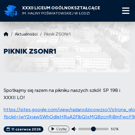
XXXII LICEUM OGÓLNOKSZTAŁCĄCE
M
IM. HALINY POŚWIATOWSKIEJ W ŁODZI
Aktualności
Piknik ZSONr1
PIKNIK ZSONR1
Spotkajmy się razem na pikniku naszych szkół: SP 198 i
XXXII LO!
https://sites.google.com/view/radarodzicowzso1/strona_glo
fbclid=IwY2xjawSWhGdleHRuA2FlbQIxMQBzcnRjBmFw
Czytaj
50%
11 czerwca 2026