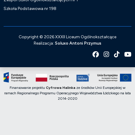
Szkoła Podstawowa nr 198
Copyright ©
2026 XXXII Liceum Ogólnokształcące
Realizacja:
Soluxo Antoni Przymus
Facebook
Instagram
TikTok
Y
Finansowanie projektu
Cyfrowa Halinka
ze środków Unii Europejskiej w
ramach Regionalnego Programu Operacyjnego Województwa Łódzkiego na lata
2014-2020