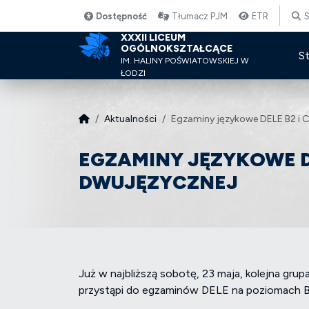
Dostępność
Tłumacz PJM
ETR
S
XXXII LICEUM
OGÓLNOKSZTAŁCĄCE
S
IM. HALINY POŚWIATOWSKIEJ W
ŁODZI
Aktualności
Egzaminy językowe DELE B2 i C
EGZAMINY JĘZYKOWE DE
DWUJĘZYCZNEJ
Już w najbliższą sobotę, 23 maja, kolejna gr
przystąpi do egzaminów DELE na poziomach B2