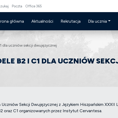
zukaj
Poczta
Office 365
trona główna
Aktualności
Rekrutacja
Dla ucznia
1 dla uczniów sekcji dwujęzycznej
LE B2 I C1 DLA UCZNIÓW SEKC
upa Uczniów Sekcji Dwujęzycznej z Językiem Hiszpańskim XXXII
 oraz C1 organizowanych przez Instytut Cervantesa.