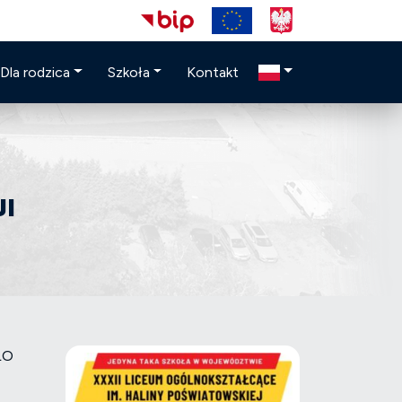
Dla rodzica
Szkoła
Kontakt
JI
 LO