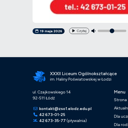
Czytaj
19 maja 2026
XXXII Liceum Ogólnokształcące
im. Haliny Poświatowskiej w Łodzi
Menu
ul. Czajkowskiego 14
92-511 Łódź
Strona
Aktualn
kontakt@zso1.elodz.edu.pl
42 673-01-25
Dla ucz
42 673-35-77
(pływalnia)
Dla rod