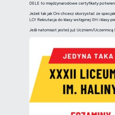
DELE to międzynarodowe certyfikaty potwierd
Jeżeli tak jak Oni chcesz skorzystać ze specj
LO! Rekrutacja do klasy wstępnej 0H i klasy p
Jeśli natomiast jesteś już Uczniem/Uczennicą S